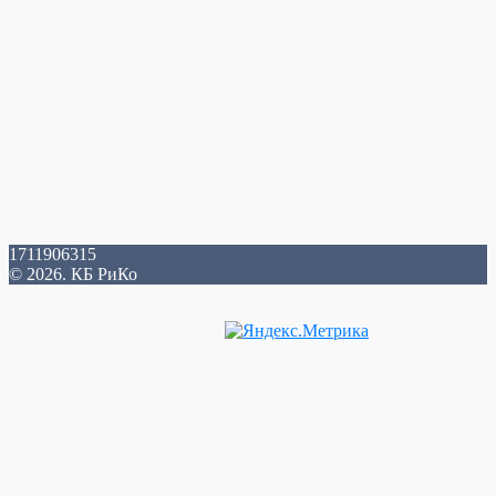
1711906315
© 2026. КБ РиКо