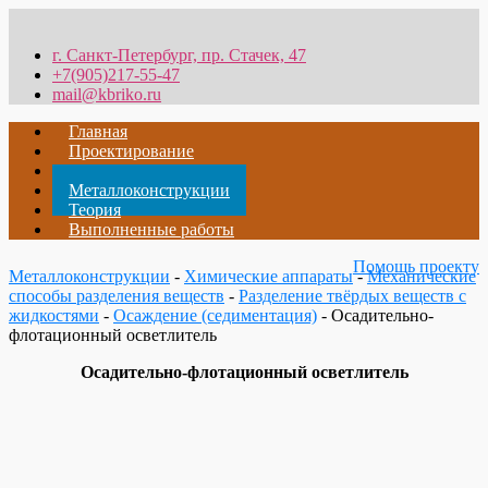
г. Санкт-Петербург, пр. Стачек, 47
+7(905)217-55-47
mail@kbriko.ru
Главная
Проектирование
Металлообработка
Металлоконструкции
Теория
Выполненные работы
Помощь проекту
Металлоконструкции
-
Химические аппараты
-
Механические
способы разделения веществ
-
Разделение твёрдых веществ с
жидкостями
-
Осаждение (седиментация)
- Осадительно-
флотационный осветлитель
Осадительно-флотационный осветлитель