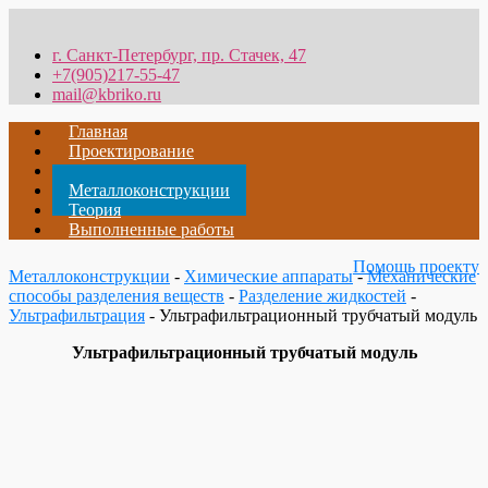
г. Санкт-Петербург, пр. Стачек, 47
+7(905)217-55-47
mail@kbriko.ru
Главная
Проектирование
Металлообработка
Металлоконструкции
Теория
Выполненные работы
Помощь проекту
Металлоконструкции
-
Химические аппараты
-
Механические
способы разделения веществ
-
Разделение жидкостей
-
Ультрафильтрация
- Ультрафильтрационный трубчатый модуль
Ультрафильтрационный трубчатый модуль