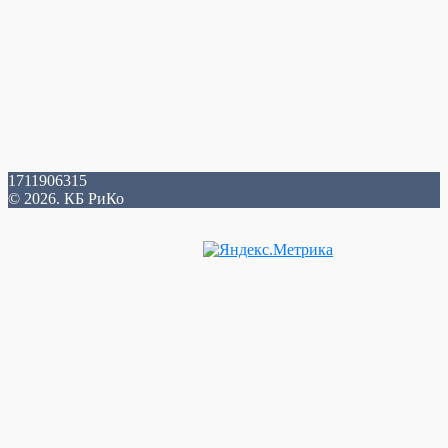
1711906315
© 2026. КБ РиКо