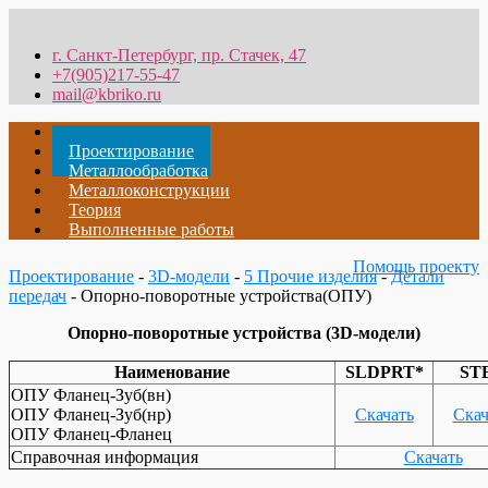
г. Санкт-Петербург, пр. Стачек, 47
+7(905)217-55-47
mail@kbriko.ru
Главная
Проектирование
Металлообработка
Металлоконструкции
Теория
Выполненные работы
Помощь проекту
Проектирование
-
3D-модели
-
5 Прочие изделия
-
Детали
передач
- Опорно-поворотные устройства(ОПУ)
Опорно-поворотные устройства (3D-модели)
Наименование
SLDPRT*
ST
ОПУ Фланец-Зуб(вн)
ОПУ Фланец-Зуб(нр)
Скачать
Скач
ОПУ Фланец-Фланец
Справочная информация
Скачать