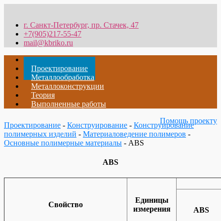
г. Санкт-Петербург, пр. Стачек, 47
+7(905)217-55-47
mail@kbriko.ru
Главная
Проектирование
Металлообработка
Металлоконструкции
Теория
Выполненные работы
Помощь проекту
Проектирование
-
Конструирование
-
Конструирование
полимерных изделий
-
Материаловедение полимеров
-
Основные полимерные материалы
- ABS
ABS
Единицы
Свойство
измерения
ABS