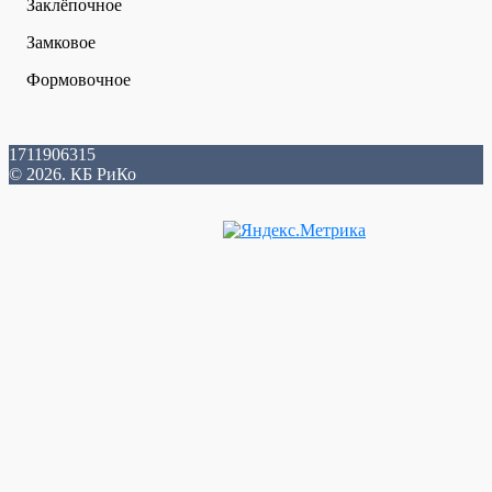
Заклёпочное
Замковое
Формовочное
1711906315
© 2026. КБ РиКо