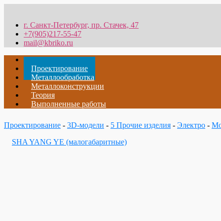
г. Санкт-Петербург, пр. Стачек, 47
+7(905)217-55-47
mail@kbriko.ru
Главная
Проектирование
Металлообработка
Металлоконструкции
Теория
Выполненные работы
Проектирование
-
3D-модели
-
5 Прочие изделия
-
Электро
-
Мо
SHA YANG YE (малогабаритные)