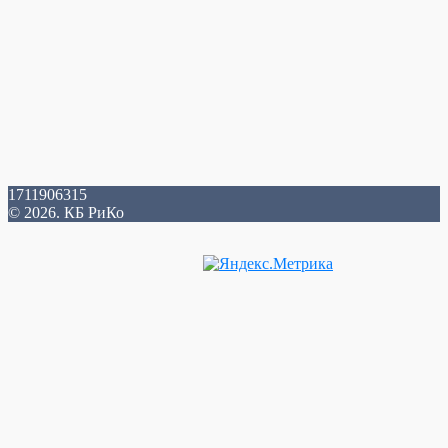
1711906315
© 2026. КБ РиКо