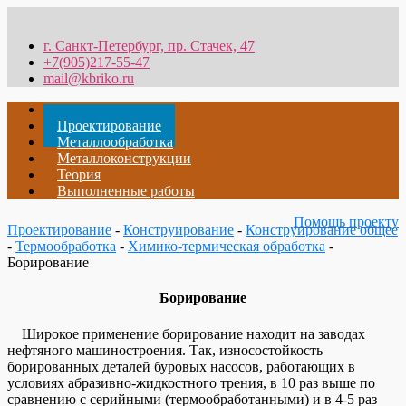
г. Санкт-Петербург, пр. Стачек, 47
+7(905)217-55-47
mail@kbriko.ru
Главная
Проектирование
Металлообработка
Металлоконструкции
Теория
Выполненные работы
Помощь проекту
Проектирование
-
Конструирование
-
Конструирование общее
-
Термообработка
-
Химико-термическая обработка
-
Борирование
Борирование
Широкое применение борирование находит на заводах
нефтяного машиностроения. Так, износостойкость
борированных деталей буровых насосов, работающих в
условиях абразивно-жидкостного трения, в 10 раз выше по
сравнению с серийными (термообработанными) и в 4-5 раз