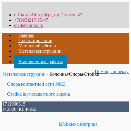
г. Санкт-Петербург, пр. Стачек, 47
+7(905)217-55-47
mail@kbriko.ru
Главная
Проектирование
Металлообработка
Металлоконструкции
Теория
Выполненные работы
Помощь проекту
Металлоконструкции
- Колонны/Опоры/Стойки
Опора контактной сети РЖД
Стойка шумозащитного экрана
1711906315
© 2026. КБ РиКо