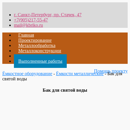
г. Санкт-Петербург, пр. Стачек, 47
+7(905)217-55-47
mail@kbriko.ru
Главная
Проектирование
Металлообработка
Металлоконструкции
Теория
Выполненные работы
Помощь проекту
Ёмкостное оборудование
-
Ёмкости металлические
- Бак для
святой воды
Бак для святой воды