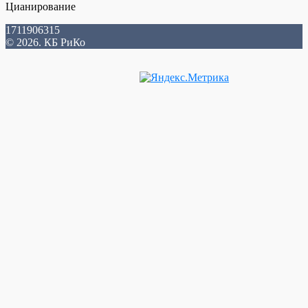
Цианирование
1711906315
© 2026. КБ РиКо