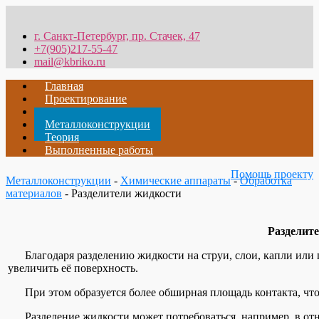
г. Санкт-Петербург, пр. Стачек, 47
+7(905)217-55-47
mail@kbriko.ru
Главная
Проектирование
Металлообработка
Металлоконструкции
Теория
Выполненные работы
Помощь проекту
Металлоконструкции
-
Химические аппараты
-
Обработка
материалов
- Разделители жидкости
Разделит
Благодаря разделению жидкости на струи, слои, капли или п
увеличить её поверхность.
При этом образуется более обширная площадь контакта, что 
Разделение жидкости может потребоваться, например, в от