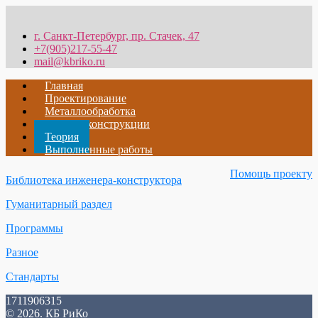
г. Санкт-Петербург, пр. Стачек, 47
+7(905)217-55-47
mail@kbriko.ru
Главная
Проектирование
Металлообработка
Металлоконструкции
Теория
Выполненные работы
Помощь проекту
Библиотека инженера-конструктора
Гуманитарный раздел
Программы
Разное
Стандарты
1711906315
© 2026. КБ РиКо